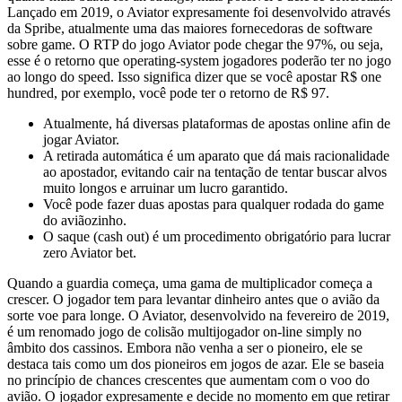
Lançado em 2019, o Aviator expresamente foi desenvolvido através
da Spribe, atualmente uma das maiores fornecedoras de software
sobre game. O RTP do jogo Aviator pode chegar the 97%, ou seja,
esse é o retorno que operating-system jogadores poderão ter no jogo
ao longo do speed. Isso significa dizer que se você apostar R$ one
hundred, por exemplo, você pode ter o retorno de R$ 97.
Atualmente, há diversas plataformas de apostas online afin de
jogar Aviator.
A retirada automática é um aparato que dá mais racionalidade
ao apostador, evitando cair na tentação de tentar buscar alvos
muito longos e arruinar um lucro garantido.
Você pode fazer duas apostas para qualquer rodada do game
do aviãozinho.
O saque (cash out) é um procedimento obrigatório para lucrar
zero Aviator bet.
Quando a guardia começa, uma gama de multiplicador começa a
crescer. O jogador tem para levantar dinheiro antes que o avião da
sorte voe para longe. O Aviator, desenvolvido na fevereiro de 2019,
é um renomado jogo de colisão multijogador on-line simply no
âmbito dos cassinos. Embora não venha a ser o pioneiro, ele se
destaca tais como um dos pioneiros em jogos de azar. Ele se baseia
no princípio de chances crescentes que aumentam com o voo do
avião. O jogador expresamente e decide no momento em que retirar