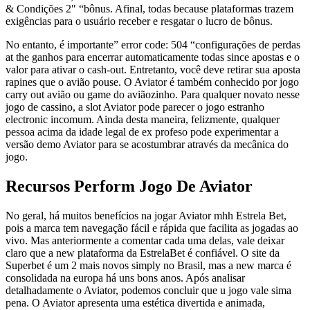
& Condições 2″ “bônus. Afinal, todas because plataformas trazem
exigências para o usuário receber e resgatar o lucro de bônus.
No entanto, é importante” error code: 504 “configurações de perdas
at the ganhos para encerrar automaticamente todas since apostas e o
valor para ativar o cash-out. Entretanto, você deve retirar sua aposta
rapines que o avião pouse. O Aviator é também conhecido por jogo
carry out avião ou game do aviãozinho. Para qualquer novato nesse
jogo de cassino, a slot Aviator pode parecer o jogo estranho
electronic incomum. Ainda desta maneira, felizmente, qualquer
pessoa acima da idade legal de ex profeso pode experimentar a
versão demo Aviator para se acostumbrar através da mecânica do
jogo.
Recursos Perform Jogo De Aviator
No geral, há muitos benefícios na jogar Aviator mhh Estrela Bet,
pois a marca tem navegação fácil e rápida que facilita as jogadas ao
vivo. Mas anteriormente a comentar cada uma delas, vale deixar
claro que a new plataforma da EstrelaBet é confiável. O site da
Superbet é um 2 mais novos simply no Brasil, mas a new marca é
consolidada na europa há uns bons anos. Após analisar
detalhadamente o Aviator, podemos concluir que u jogo vale sima
pena. O Aviator apresenta uma estética divertida e animada,