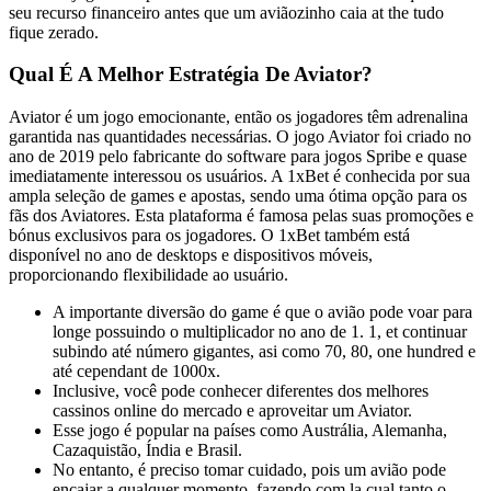
seu recurso financeiro antes que um aviãozinho caia at the tudo
fique zerado.
Qual É A Melhor Estratégia De Aviator?
Aviator é um jogo emocionante, então os jogadores têm adrenalina
garantida nas quantidades necessárias. O jogo Aviator foi criado no
ano de 2019 pelo fabricante do software para jogos Spribe e quase
imediatamente interessou os usuários. A 1xBet é conhecida por sua
ampla seleção de games e apostas, sendo uma ótima opção para os
fãs dos Aviatores. Esta plataforma é famosa pelas suas promoções e
bónus exclusivos para os jogadores. O 1xBet também está
disponível no ano de desktops e dispositivos móveis,
proporcionando flexibilidade ao usuário.
A importante diversão do game é que o avião pode voar para
longe possuindo o multiplicador no ano de 1. 1, et continuar
subindo até número gigantes, asi como 70, 80, one hundred e
até cependant de 1000x.
Inclusive, você pode conhecer diferentes dos melhores
cassinos online do mercado e aproveitar um Aviator.
Esse jogo é popular na países como Austrália, Alemanha,
Cazaquistão, Índia e Brasil.
No entanto, é preciso tomar cuidado, pois um avião pode
encajar a qualquer momento, fazendo com la cual tanto o