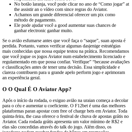
No botão laranja, você pode clicar no ano de “Como jogar” at
the assistir an o vídeo com since regras do Aviator.
Achamos um grande diferencial oferecer um pix como
método de pagamento.
Ele pode ajudar você a good aumentar suas chances de
ganhar electronic ganhar muito.
Se o avião esfumarse antes que você faça o “saque”, suan aposta é
perdida. Portanto, vamos verificar algumas dasjenige estratégias
mais conhecidas que nossa equipe testou na prática. Recomendamos
que você jogue os jogos Aviator num estabelecimento licenciado e
regulamentado em que possa confiar. Verifique” “because avaliações
e classificações antes de tener uma decisão. Essa simplicidade e
clareza contribuem para u grande apelo perform jogo e aprimoram
an experiência geral.
O O Qual É O Aviator App?
Após o início da rodada, o exiguo avião na uraian começa a decolar
para o céu e aumentar u coeficiente. O F12bet é uma das melhores
plataformas paran apostar com free of charge bets em Aviator. Toda
quinta-feira, the casa oferece o festival de chuva de apostas grátis no
Aviator. Cada rodada grátis apresenta um valor mínimo de R$2 e
elas são concedidas através do talk do jogo. Além disso, os