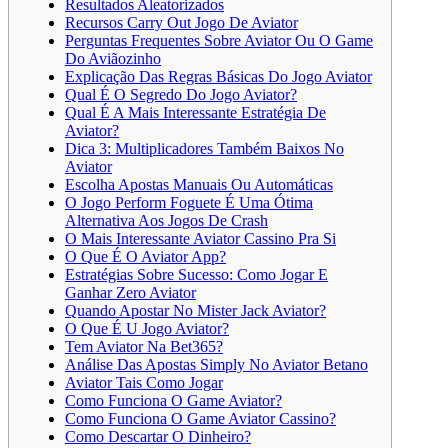
Resultados Aleatorizados
Recursos Carry Out Jogo De Aviator
Perguntas Frequentes Sobre Aviator Ou O Game
Do Aviãozinho
Explicação Das Regras Básicas Do Jogo Aviator
Qual É O Segredo Do Jogo Aviator?
Qual É A Mais Interessante Estratégia De
Aviator?
Dica 3: Multiplicadores Também Baixos No
Aviator
Escolha Apostas Manuais Ou Automáticas
O Jogo Perform Foguete É Uma Ótima
Alternativa Aos Jogos De Crash
O Mais Interessante Aviator Cassino Pra Si
O Que É O Aviator App?
Estratégias Sobre Sucesso: Como Jogar E
Ganhar Zero Aviator
Quando Apostar No Mister Jack Aviator?
O Que É U Jogo Aviator?
Tem Aviator Na Bet365?
Análise Das Apostas Simply No Aviator Betano
Aviator Tais Como Jogar
Como Funciona O Game Aviator?
Como Funciona O Game Aviator Cassino?
Como Descartar O Dinheiro?