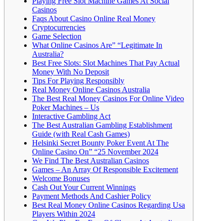
Playing Free Slot Machine Games At Social
Casinos
Faqs About Casino Online Real Money
Cryptocurrencies
Game Selection
What Online Casinos Are” “Legitimate In
Australia?
Best Free Slots: Slot Machines That Pay Actual
Money With No Deposit
Tips For Playing Responsibly
Real Money Online Casinos Australia
The Best Real Money Casinos For Online Video
Poker Machines – Us
Interactive Gambling Act
The Best Australian Gambling Establishment
Guide (with Real Cash Games)
Helsinki Secret Bounty Poker Event At The
Online Casino On” “25 November 2024
We Find The Best Australian Casinos
Games – An Array Of Responsible Excitement
Welcome Bonuses
Cash Out Your Current Winnings
Payment Methods And Cashier Policy
Best Real Money Online Casinos Regarding Usa
Players Within 2024