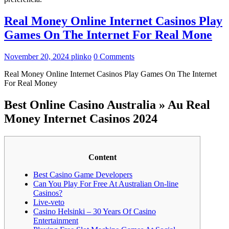
Real Money Online Internet Casinos Play
Games On The Internet For Real Mone
November 20, 2024
plinko
0 Comments
Real Money Online Internet Casinos Play Games On The Internet
For Real Money
Best Online Casino Australia » Au Real
Money Internet Casinos 2024
Content
Best Casino Game Developers
Can You Play For Free At Australian On-line
Casinos?
Live-veto
Casino Helsinki – 30 Years Of Casino
Entertainment