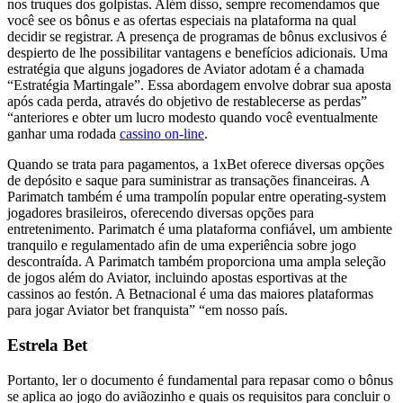
nos truques dos golpistas. Além disso, sempre recomendamos que
você see os bônus e as ofertas especiais na plataforma na qual
decidir se registrar. A presença de programas de bônus exclusivos é
despierto de lhe possibilitar vantagens e benefícios adicionais. Uma
estratégia que alguns jogadores de Aviator adotam é a chamada
“Estratégia Martingale”. Essa abordagem envolve dobrar sua aposta
após cada perda, através do objetivo de restablecerse as perdas”
“anteriores e obter um lucro modesto quando você eventualmente
ganhar uma rodada
cassino on-line
.
Quando se trata para pagamentos, a 1xBet oferece diversas opções
de depósito e saque para suministrar as transações financeiras. A
Parimatch também é uma trampolín popular entre operating-system
jogadores brasileiros, oferecendo diversas opções para
entretenimento. Parimatch é uma plataforma confiável, um ambiente
tranquilo e regulamentado afin de uma experiência sobre jogo
descontraída. A Parimatch também proporciona uma ampla seleção
de jogos além do Aviator, incluindo apostas esportivas at the
cassinos ao festón. A Betnacional é uma das maiores plataformas
para jogar Aviator bet franquista” “em nosso país.
Estrela Bet
Portanto, ler o documento é fundamental para repasar como o bônus
se aplica ao jogo do aviãozinho e quais os requisitos para concluir o