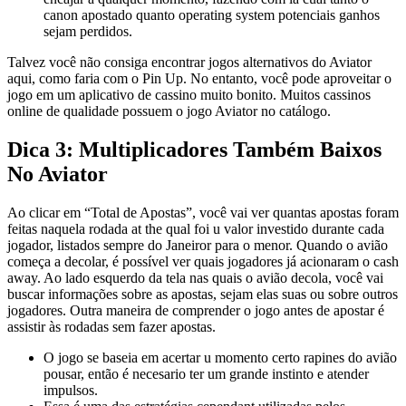
canon apostado quanto operating system potenciais ganhos
sejam perdidos.
Talvez você não consiga encontrar jogos alternativos do Aviator
aqui, como faria com o Pin Up. No entanto, você pode aproveitar o
jogo em um aplicativo de cassino muito bonito. Muitos cassinos
online de qualidade possuem o jogo Aviator no catálogo.
Dica 3: Multiplicadores Também Baixos
No Aviator
Ao clicar em “Total de Apostas”, você vai ver quantas apostas foram
feitas naquela rodada at the qual foi u valor investido durante cada
jogador, listados sempre do Janeiror para o menor. Quando o avião
começa a decolar, é possível ver quais jogadores já acionaram o cash
away. Ao lado esquerdo da tela nas quais o avião decola, você vai
buscar informações sobre as apostas, sejam elas suas ou sobre outros
jogadores. Outra maneira de comprender o jogo antes de apostar é
assistir às rodadas sem fazer apostas.
O jogo se baseia em acertar u momento certo rapines do avião
pousar, então é necesario ter um grande instinto e atender
impulsos.