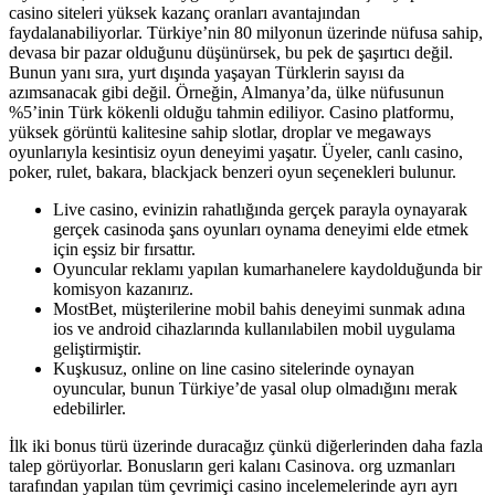
casino siteleri yüksek kazanç oranları avantajından
faydalanabiliyorlar. Türkiye’nin 80 milyonun üzerinde nüfusa sahip,
devasa bir pazar olduğunu düşünürsek, bu pek de şaşırtıcı değil.
Bunun yanı sıra, yurt dışında yaşayan Türklerin sayısı da
azımsanacak gibi değil. Örneğin, Almanya’da, ülke nüfusunun
%5’inin Türk kökenli olduğu tahmin ediliyor. Casino platformu,
yüksek görüntü kalitesine sahip slotlar, droplar ve megaways
oyunlarıyla kesintisiz oyun deneyimi yaşatır. Üyeler, canlı casino,
poker, rulet, bakara, blackjack benzeri oyun seçenekleri bulunur.
Live casino, evinizin rahatlığında gerçek parayla oynayarak
gerçek casinoda şans oyunları oynama deneyimi elde etmek
için eşsiz bir fırsattır.
Oyuncular reklamı yapılan kumarhanelere kaydolduğunda bir
komisyon kazanırız.
MostBet, müşterilerine mobil bahis deneyimi sunmak adına
ios ve android cihazlarında kullanılabilen mobil uygulama
geliştirmiştir.
Kuşkusuz, online on line casino sitelerinde oynayan
oyuncular, bunun Türkiye’de yasal olup olmadığını merak
edebilirler.
İlk iki bonus türü üzerinde duracağız çünkü diğerlerinden daha fazla
talep görüyorlar. Bonusların geri kalanı Casinova. org uzmanları
tarafından yapılan tüm çevrimiçi casino incelemelerinde ayrı ayrı