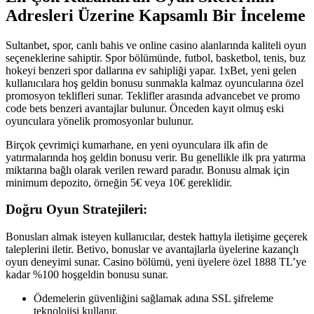
Adresleri Üzerine Kapsamlı Bir İnceleme
Sultanbet, spor, canlı bahis ve online casino alanlarında kaliteli oyun
seçeneklerine sahiptir. Spor bölümünde, futbol, basketbol, tenis, buz
hokeyi benzeri spor dallarına ev sahipliği yapar. 1xBet, yeni gelen
kullanıcılara hoş geldin bonusu sunmakla kalmaz oyuncularına özel
promosyon teklifleri sunar. Teklifler arasında advancebet ve promo
code bets benzeri avantajlar bulunur. Önceden kayıt olmuş eski
oyunculara yönelik promosyonlar bulunur.
Birçok çevrimiçi kumarhane, en yeni oyunculara ilk afin de
yatırmalarında hoş geldin bonusu verir. Bu genellikle ilk pra yatırma
miktarına bağlı olarak verilen reward paradır. Bonusu almak için
minimum depozito, örneğin 5€ veya 10€ gereklidir.
Doğru Oyun Stratejileri:
Bonusları almak isteyen kullanıcılar, destek hattıyla iletişime geçerek
taleplerini iletir. Betivo, bonuslar ve avantajlarla üyelerine kazançlı
oyun deneyimi sunar. Casino bölümü, yeni üyelere özel 1888 TL’ye
kadar %100 hoşgeldin bonusu sunar.
Ödemelerin güvenliğini sağlamak adına SSL şifreleme
teknolojisi kullanır.