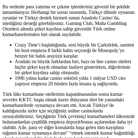
Bu nedenle para yatırma ve çekme işlemleriniz güvenli bir şekilde
tamamlanıyor. Herhangi bir sorun sırasında, Türkçe dilinde oynanan
oyunlar ve Türkçe destek hizmeti sunan Anadolu Casino’da,
istediğiniz desteği görebilirsiniz. Gaming Club, Malta Gambling
Otoritesi altında şirket kaydına sahip güvenilir Türk online
kumarhanelerinden biri olarak sayılabilir.
Crazy Time’ı başlattığında, seni büyük bir Çarkıfelek, samimi
bir host empieza 8 farklı bahis seçeneği ile Monopoly’ye
benzer bir bahis arayüzü karşılar.
Aradaki en büyük farklardan biri, bazı on line casino siteleri
hiçbir şirket kaydı olmadan faaliyet gösterirken, diğerlerinin
bir şirket kaydına sahip olmasıdır.
1996 yılına kadar casino sektörü yılda 1 milyar USD ciro
yapıyor empieza 20 binden fazla insana iş sağlıyordu.
Türk lüks kumarhane otellerinin kapatılmasından sonra kumar
severler KKTC başta olmak üzere dünyanın dört bir yanındaki
kumarhanelerde oynamaya devam etti. Ancak Türkiye’de
kaldığınızda sizler için seçtiğimiz online casinolarda
oynayabilirsiniz. Seçtiğimiz Türk çevrimiçi kumarhaneleri ülkenizde
bulunanlardan çeşitlilik empieza depozit/bonus açılarından daha iyi
olabilir. Aile, para ve diğer konularda başa gelen tüm kayıplara
rağmen kumar oynamaya devam” “etmek istemek kumar bağımlılığı