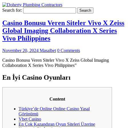
Search for:
Casino Bonusu Veren Siteler Vivo X Zeiss
Global Imaging Collaboration X Series
Vivo Philippines
November 20, 2024
Masalbet
0 Comments
Casino Bonusu Veren Siteler Vivo X Zeiss Global Imaging
Collaboration X Series Vivo Philippines”
En İyi Casino Oyunları
Content
Türkiye’de Online Online Casino Yasal
Görünümü
Vbet Casino
En Çok Kazandıran Oyun Siteleri Üzerine