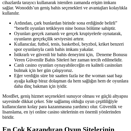
cihazlarda tarayıcı kullanarak istenilen zamanda erişim imkanı
sağlar. Wonodds’un geniş bahis seçenekleri ve avantajları kolaylıkla
kullanılır.
Ardından, çark bunlardan birinde sona erdiğinde belirli”
“benefit oyunları tetikleyen nine bonus bölüme sahiptir.
Oyunları gerçek zamanlı ve gerçek krupiyelerle oynatarak,
oyunların gerçekçilik seviyesini artırır.
Kullanıcılar, futbol, tenis, basketbol, beyzbol, kriket benzeri
spor oyunlarıyla canlı bahis imkanı yakalar.
İstikrarlı ve güvenli bir bahis deneyimi için, Deneme Bonusu
Veren Güvenilir Bahis Siteleri her zaman tercih edilmelidir.
Canlı casino oyunları oynayabileceğin en kaliteli casinoları
bulmak için her gün çalışıyoruz.
Eğer verdiğin süre bir saatten fazla ise the woman saat başı
ayağa kalkıp biraz dolaşman da hem sağlığın hem de oyunlara
daha dinç bakman için iyidir.
MostBet, geniş hizmet seçenekleri sunuyor olması ve güçlü altyapısı
sayesinde dikkat çeker. Site sağlamış olduğu oyun çeşitliliğiyle
kullanıcıların kolay para kazanmasına yardımcı olur. Güvenlik ve
lisanslama, en iyi online casino sitelerinin en önemli yönlerinden
biridir.
En Çok Kazandıran Oyun Sitelerinin