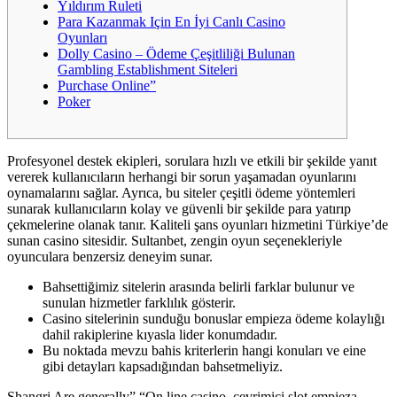
Yıldırım Ruleti
Para Kazanmak Için En İyi Canlı Casino
Oyunları
Dolly Casino – Ödeme Çeşitliliği Bulunan
Gambling Establishment Siteleri
Purchase Online”
Poker
Profesyonel destek ekipleri, sorulara hızlı ve etkili bir şekilde yanıt
vererek kullanıcıların herhangi bir sorun yaşamadan oyunlarını
oynamalarını sağlar. Ayrıca, bu siteler çeşitli ödeme yöntemleri
sunarak kullanıcıların kolay ve güvenli bir şekilde para yatırıp
çekmelerine olanak tanır. Kaliteli şans oyunları hizmetini Türkiye’de
sunan casino sitesidir. Sultanbet, zengin oyun seçenekleriyle
oyunculara benzersiz deneyim sunar.
Bahsettiğimiz sitelerin arasında belirli farklar bulunur ve
sunulan hizmetler farklılık gösterir.
Casino sitelerinin sunduğu bonuslar empieza ödeme kolaylığı
dahil rakiplerine kıyasla lider konumdadır.
Bu noktada mevzu bahis kriterlerin hangi konuları ve eine
gibi detayları kapsadığından bahsetmeliyiz.
Shangri Are generally” “On line casino, çevrimiçi slot empieza