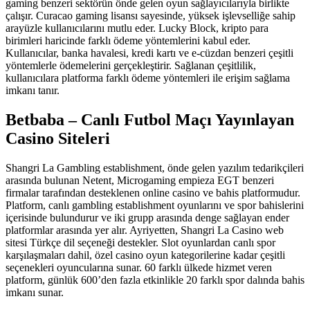
gaming benzeri sektörün önde gelen oyun sağlayıcılarıyla birlikte
çalışır. Curacao gaming lisansı sayesinde, yüksek işlevselliğe sahip
arayüzle kullanıcılarını mutlu eder. Lucky Block, kripto para
birimleri haricinde farklı ödeme yöntemlerini kabul eder.
Kullanıcılar, banka havalesi, kredi kartı ve e-cüzdan benzeri çeşitli
yöntemlerle ödemelerini gerçekleştirir. Sağlanan çeşitlilik,
kullanıcılara platforma farklı ödeme yöntemleri ile erişim sağlama
imkanı tanır.
Betbaba – Canlı Futbol Maçı Yayınlayan
Casino Siteleri
Shangri La Gambling establishment, önde gelen yazılım tedarikçileri
arasında bulunan Netent, Microgaming empieza EGT benzeri
firmalar tarafından desteklenen online casino ve bahis platformudur.
Platform, canlı gambling establishment oyunlarını ve spor bahislerini
içerisinde bulundurur ve iki grupp arasında denge sağlayan ender
platformlar arasında yer alır. Ayriyetten, Shangri La Casino web
sitesi Türkçe dil seçeneği destekler. Slot oyunlardan canlı spor
karşılaşmaları dahil, özel casino oyun kategorilerine kadar çeşitli
seçenekleri oyuncularına sunar. 60 farklı ülkede hizmet veren
platform, günlük 600’den fazla etkinlikle 20 farklı spor dalında bahis
imkanı sunar.