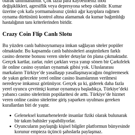
olarak tanımlanabilir. Çok fazla para kaybetmeniz mod
değişiklikleri, agresiflik veya depresyona sebep olabilir. Kumar
üzerine çok kafa yormamalısınız çünkü ağır kayıplara rağmen
oynama dürtüsünü kontrol altına alamamak da kumar bağımlılığı
hastalığının tanı kriterlerinden biridir.
Crazy Coin Flip Canlı Slotu
Bu yüzden canlı bahisoynamaya imkan sağlayan siteler popüler
olmaktadır. Bu kapsamda canlı bahissiteleri araştırılırken farklı
casino deneme bonusu veren siteler detaylar ön plana çıkmaktadır.
Gerçek kartlar, zarlar, rulet çarkları veya yanıp sönen bir Çarkıfelek
ile online casino oyunları oynamak gibisi yok. Uluslararası
markaların Türkiye’de yasallaşıp yasallaşmayacağını öngöremesek
de yakın gelecekte yerel online casino lisanslarının verilmesi
neredeyse imkansız görünüyor. Gerçek şu ki, giderek daha fazla
yerel oyuncu çevrimiçi kumar oynamaya başladıkça, Türkiye’deki
yabancı casino sitelerinin popülaritesi de arttı. Türkiye’de hizmet
veren online casino sitelerine giriş yaparken uyulması gereken
kurallardan biri de yaştır.
Geleneksel kumarhenelerde insanlar fiziki olarak bulunarak
bir takım bahisler yapabiliyorlar.
Oyuncuların paylaştığı kişisel bilgiler platformun bünyesinde
korunur empieza üçüncü şahıslarla paylaşmaz.