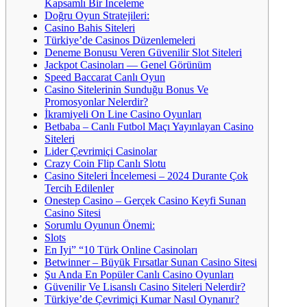
Kapsamlı Bir İnceleme
Doğru Oyun Stratejileri:
Casino Bahis Siteleri
Türkiye’de Casinos Düzenlemeleri
Deneme Bonusu Veren Güvenilir Slot Siteleri
Jackpot Casinoları — Genel Görünüm
Speed Baccarat Canlı Oyun
Casino Sitelerinin Sunduğu Bonus Ve
Promosyonlar Nelerdir?
İkramiyeli On Line Casino Oyunları
Betbaba – Canlı Futbol Maçı Yayınlayan Casino
Siteleri
Lider Çevrimiçi Casinolar
Crazy Coin Flip Canlı Slotu
Casino Siteleri İncelemesi – 2024 Durante Çok
Tercih Edilenler
Onestep Casino – Gerçek Casino Keyfi Sunan
Casino Sitesi
Sorumlu Oyunun Önemi:
Slots
En Iyi” “10 Türk Online Casinoları
Betwinner – Büyük Fırsatlar Sunan Casino Sitesi
Şu Anda En Popüler Canlı Casino Oyunları
Güvenilir Ve Lisanslı Casino Siteleri Nelerdir?
Türkiye’de Çevrimiçi Kumar Nasıl Oynanır?