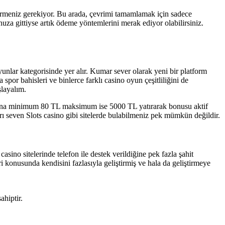
evirmeniz gerekiyor. Bu arada, çevrimi tamamlamak için sadece
za gittiyse artık ödeme yöntemlerini merak ediyor olabilirsiniz.
oyunlar kategorisinde yer alır. Kumar sever olarak yeni bir platform
por bahisleri ve binlerce farklı casino oyun çeşitliliğini de
şlayalım.
plarına minimum 80 TL maksimum ise 5000 TL yatırarak bonusu aktif
ı seven Slots casino gibi sitelerde bulabilmeniz pek mümkün değildir.
ino sitelerinde telefon ile destek verildiğine pek fazla şahit
ri konusunda kendisini fazlasıyla geliştirmiş ve hala da geliştirmeye
hiptir.