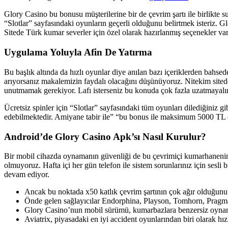
Glory Casino bu bonusu müşterilerine bir de çevrim şartı ile birlikte
“Slotlar” sayfasındaki oyunların geçerli olduğunu belirtmek isteriz. 
Sitede Türk kumar severler için özel olarak hazırlanmış seçenekler var
Uygulama Yoluyla Afin De Yatırma
Bu başlık altında da hızlı oyunlar diye anılan bazı içeriklerden bahsed
arıyorsanız makalemizin faydalı olacağını düşünüyoruz. Nitekim sitede y
unutmamak gerekiyor. Lafı isterseniz bu konuda çok fazla uzatmayalı
Ücretsiz spinler için “Slotlar” sayfasındaki tüm oyunları dilediğini
edebilmektedir. Amiyane tabir ile” “bu bonus ile maksimum 5000 TL ek
Android’de Glory Casino Apk’sı Nasıl Kurulur?
Bir mobil cihazda oynamanın güvenliği de bu çevrimiçi kumarhanenin sah
olmuyoruz. Hafta içi her gün telefon ile sistem sorunlarınız için sesli
devam ediyor.
Ancak bu noktada x50 katlık çevrim şartının çok ağır olduğun
Önde gelen sağlayıcılar Endorphina, Playson, Tomhorn, Pragmat
Glory Casino’nun mobil sürümü, kumarbazlara benzersiz oynama 
Aviatrix, piyasadaki en iyi accident oyunlarından biri olarak hızl