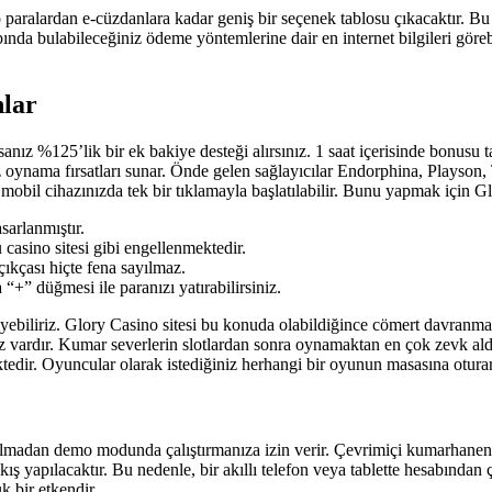
 paralardan e-cüzdanlara kadar geniş bir seçenek tablosu çıkacaktır. B
da bulabileceğiniz ödeme yöntemlerine dair en internet bilgileri görebil
nlar
rsanız %125’lik bir ek bakiye desteği alırsınız. 1 saat içerisinde bonusu
z oynama fırsatları sunar. Önde gelen sağlayıcılar Endorphina, Playson
a mobil cihazınızda tek bir tıklamayla başlatılabilir. Bunu yapmak için
sarlanmıştır.
 casino sitesi gibi engellenmektedir.
çıkçası hiçte fena sayılmaz.
 “+” düğmesi ile paranızı yatırabilirsiniz.
iyebiliriz. Glory Casino sitesi bu konuda olabildiğince cömert davranma
 vardır. Kumar severlerin slotlardan sonra oynamaktan en çok zevk aldı
dir. Oyuncular olarak istediğiniz herhangi bir oyunun masasına oturarak 
madan demo modunda çalıştırmanıza izin verir. Çevrimiçi kumarhanenin m
kış yapılacaktır. Bu nedenle, bir akıllı telefon veya tablette hesabından 
k bir etkendir.