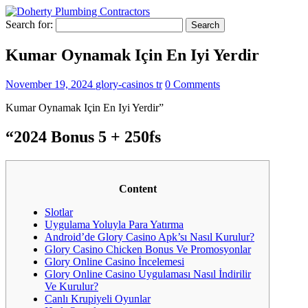
Search for:
Kumar Oynamak Için En Iyi Yerdir
November 19, 2024
glory-casinos tr
0 Comments
Kumar Oynamak Için En Iyi Yerdir”
“2024 Bonus 5 + 250fs
Content
Slotlar
Uygulama Yoluyla Para Yatırma
Android’de Glory Casino Apk’sı Nasıl Kurulur?
Glory Casino Chicken Bonus Ve Promosyonlar
Glory Online Casino İncelemesi
Glory Online Casino Uygulaması Nasıl İndirilir
Ve Kurulur?
Canlı Krupiyeli Oyunlar