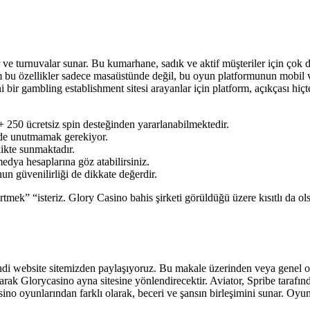
 turnuvalar sunar. Bu kumarhane, sadık ve aktif müşteriler için çok dü
. Tüm bu özellikler sadece masaüstünde değil, bu oyun platformunun mob
bir gambling establishment sitesi arayanlar için platform, açıkçası hiçt
 250 ücretsiz spin desteğinden yararlanabilmektedir.
ni de unutmamak gerekiyor.
likte sunmaktadır.
edya hesaplarına göz atabilirsiniz.
un güvenilirliği de dikkate değerdir.
rtmek” “isteriz. Glory Casino bahis şirketi görüldüğü üzere kısıtlı da o
endi website sitemizden paylaşıyoruz. Bu makale üzerinden veya genel o
larak Glorycasino ayna sitesine yönlendirecektir. Aviator, Spribe tarafın
asino oyunlarından farklı olarak, beceri ve şansın birleşimini sunar. Oy