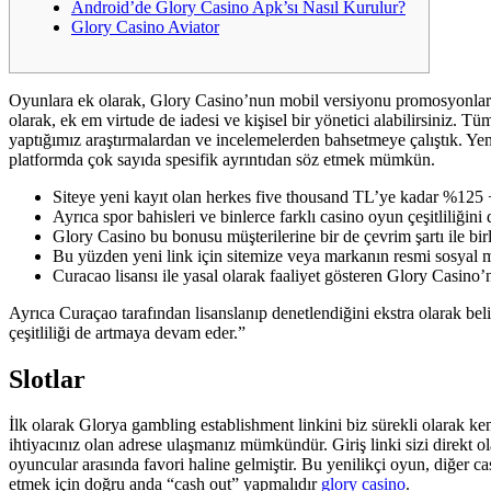
Android’de Glory Casino Apk’sı Nasıl Kurulur?
Glory Casino Aviator
Oyunlara ek olarak, Glory Casino’nun mobil versiyonu promosyonlar ve
olarak, ek em virtude de iadesi ve kişisel bir yönetici alabilirsiniz
yaptığımız araştırmalardan ve incelemelerden bahsetmeye çalıştık. Yeni 
platformda çok sayıda spesifik ayrıntıdan söz etmek mümkün.
Siteye yeni kayıt olan herkes five thousand TL’ye kadar %125 +
Ayrıca spor bahisleri ve binlerce farklı casino oyun çeşitliliği
Glory Casino bu bonusu müşterilerine bir de çevrim şartı ile bir
Bu yüzden yeni link için sitemize veya markanın resmi sosyal m
Curacao lisansı ile yasal olarak faaliyet gösteren Glory Casino’n
Ayrıca Curaçao tarafından lisanslanıp denetlendiğini ekstra olarak beli
çeşitliliği de artmaya devam eder.”
Slotlar
İlk olarak Glorya gambling establishment linkini biz sürekli olarak k
ihtiyacınız olan adrese ulaşmanız mümkündür. Giriş linki sizi direkt o
oyuncular arasında favori haline gelmiştir. Bu yenilikçi oyun, diğer c
etmek için doğru anda “cash out” yapmalıdır
glory casino
.