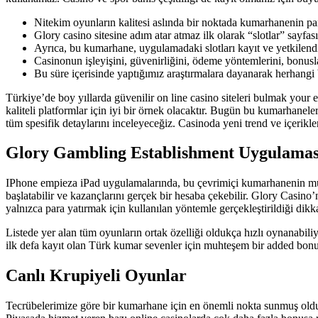
Nitekim oyunların kalitesi aslında bir noktada kumarhanenin para 
Glory casino sitesine adım atar atmaz ilk olarak “slotlar” sayfas
Ayrıca, bu kumarhane, uygulamadaki slotları kayıt ve yetkilen
Casinonun işleyişini, güvenirliğini, ödeme yöntemlerini, bonusla
Bu süre içerisinde yaptığımız araştırmalara dayanarak herhangi 
Türkiye’de boy yıllarda güvenilir on line casino siteleri bulmak your e
kaliteli platformlar için iyi bir örnek olacaktır. Bugün bu kumarhane
tüm spesifik detaylarını inceleyeceğiz. Casinoda yeni trend ve içerikl
Glory Gambling Establishment Uygulaması 
IPhone empieza iPad uygulamalarında, bu çevrimiçi kumarhanenin müşteri
başlatabilir ve kazançlarını gerçek bir hesaba çekebilir. Glory Casi
yalnızca para yatırmak için kullanılan yöntemle gerçekleştirildiği dikka
Listede yer alan tüm oyunların ortak özelliği oldukça hızlı oynanabili
ilk defa kayıt olan Türk kumar sevenler için muhteşem bir added bonu
Canlı Krupiyeli Oyunlar
Tecrübelerimize göre bir kumarhane için en önemli nokta sunmuş old