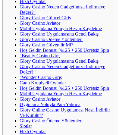
Hızlı Oyunlar
Glory Casino Neden Gadget’ınıza Indirmeye
Değer?”
Glory Casino Güncel Giriş
Glory Casino Aviator
Mobil Uygulama Yoluyla Hesap Kaydetme
Glory Casino Uygulamasına Genel Bakış
Glory Casino Ödeme Yöntemleri
Glory Casino Güvenilir Mi?
Hoş Geldin Bonusu %125 + 250 Ücretsiz Spin
“Beauty Casino Giriş
Glory Casino Uygulamasına Genel Bakış
Glory Casino Neden Gadget’ınıza Indirmeye
Değer?”
“Wonder Casino Giriş
Canlı Krupiyeli Oyunlar
Hoş Geldin Bonusu %125 + 250 Ücretsiz Spin
Mobil Uygulama Yoluyla Hesap Kaydetme
Glory Casino Aviator
Uygulama Yoluyla Para Yatırma
Glory Online Casino Uygulaması Nasıl İndirilir
Ve Kurulur?
Glory Casino Ödeme Yöntemleri
Slotlar
Hızlı Oyunlar